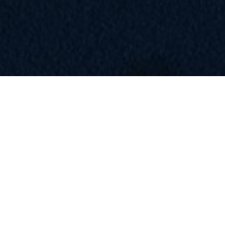
Résultats Open d’Hiver et
tournoi interne TCLR